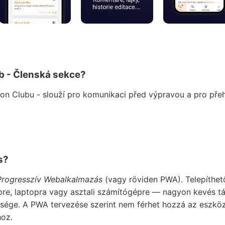
ub - Členská sekce?
on Clubu - slouží pro komunikaci před výpravou a pro přeh
s?
Progresszív Webalkalmazás
(vagy röviden PWA). Telepíthet
pre, laptopra vagy asztali számítógépre — nagyon kevés tár
üksége. A PWA tervezése szerint nem férhet hozzá az eszk
hoz.