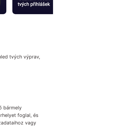
led tvých výprav,
ő bármely
helyet foglal, és
özadataihoz vagy