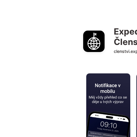
Exped
Člen
clenstvi.ex