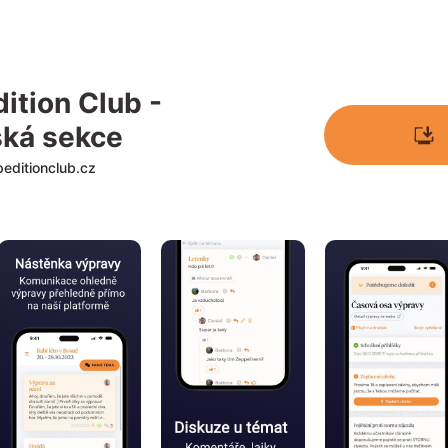
ition Club - 
ská sekce
peditionclub.cz