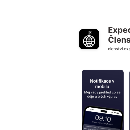
Exped
Člen
clenstvi.ex