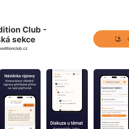
ition Club - 
ská sekce
peditionclub.cz