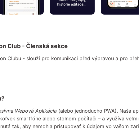
ion Club - Členská sekce
on Clubu - slouží pro komunikaci před výpravou a pro přeh
u?
esívna Webová Aplikácia
(alebo jednoducho PWA). Naša apl
koľvek smartfóne alebo stolnom počítači – a využíva veľm
hnutá tak, aby nemohla pristupovať k údajom vo vašom zari