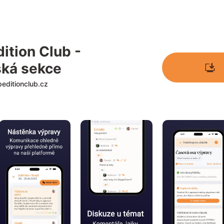
ition Club - 
ská sekce
peditionclub.cz