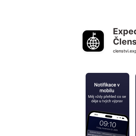
Exped
Člen
clenstvi.ex