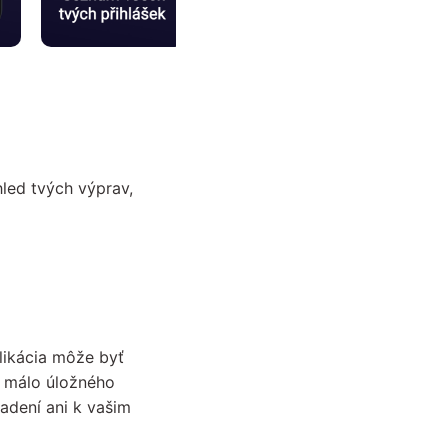
led tvých výprav,
ikácia môže byť
i málo úložného
adení ani k vašim