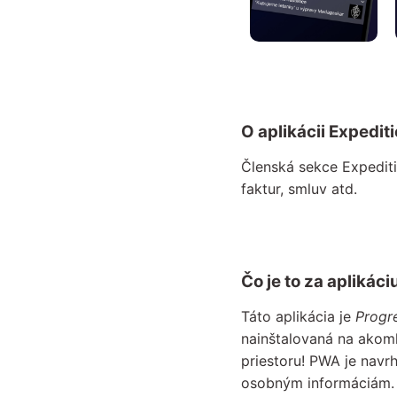
O aplikácii Expedit
Členská sekce Expediti
faktur, smluv atd.
Čo je to za aplikáci
Táto aplikácia je
Progr
nainštalovaná na akom
priestoru! PWA je navr
osobným informáciám.