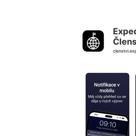
Exped
Člen
clenstvi.ex