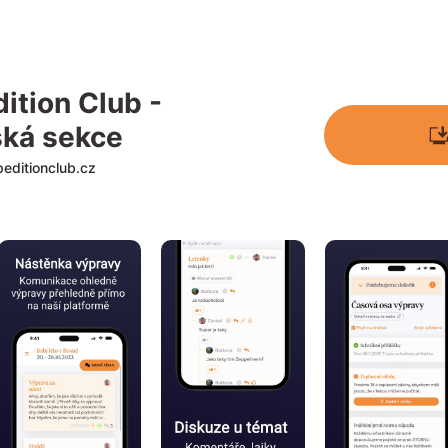
ition Club - 
ská sekce
peditionclub.cz