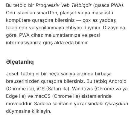
Bu tətbiq bir
Proqressiv Veb Tətbiqdir
(qısaca PWA).
Onu istənilən smartfon, planşet və ya masaüstü
kompüterə quraşdıra bilərsiniz — çox az yaddaş
tələb edir və yenilənməyə ehtiyac duymur. Dizaynına
görə, PWA cihaz məlumatlarınıza və şəxsi
informasiyanıza giriş əldə edə bilmir.
Əlçatanlıq
Josef. tətbiqini bir neçə saniyə ərzində birbaşa
brauzerinizdən quraşdıra bilərsiniz. Bu tətbiq Android
(Chrome ilə), iOS (Safari ilə), Windows (Chrome və ya
Edge ilə) və macOS (Chrome ilə) sistemlərində
mövcuddur. Sadəcə səhifənin yuxarısındakı
Quraşdırın
düyməsinə klikləyin.