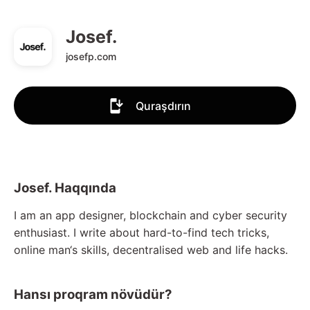
Josef.
josefp.com
Quraşdırın
Josef. Haqqında
I am an app designer, blockchain and cyber security
enthusiast. I write about hard-to-find tech tricks,
online man‘s skills, decentralised web and life hacks.
Hansı proqram növüdür?