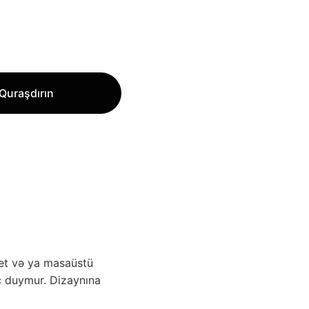
Quraşdırın
şet və ya masaüstü
c duymur. Dizaynına