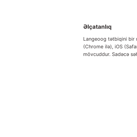
Əlçatanlıq
Langeoog tətbiqini bir 
(Chrome ilə), iOS (Saf
mövcuddur. Sadəcə səh