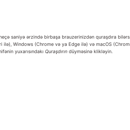
neçə saniyə ərzində birbaşa brauzerinizdən quraşdıra bilərs
ari ilə), Windows (Chrome və ya Edge ilə) və macOS (Chrome
ifənin yuxarısındakı
Quraşdırın
düyməsinə klikləyin.