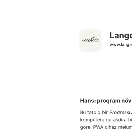
Lang
www.lange
Hansı proqram nö
Bu tətbiq bir
Proqressi
kompüterə quraşdıra bi
görə, PWA cihaz məlumat