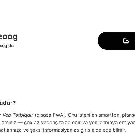
eoog
oog.de
vüdür?
v Veb Tətbiqdir
(qısaca PWA). Onu istənilən smartfon, plan
lərsiniz — çox az yaddaş tələb edir və yenilənməyə ehtiya
larınıza və şəxsi informasiyanıza giriş əldə edə bilmir.