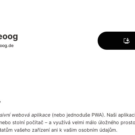
eoog
oog.de
?
sivní webová aplikace
(nebo jednoduše PWA). Naši aplikaci
n nebo stolní počítač – a využívá velmi málo úložného pros
datům vašeho zařízení ani k vašim osobním údajům.