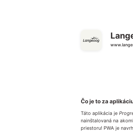
Lang
www.lange
Čo je to za aplikáci
Táto aplikácia je
Progr
nainštalovaná na akom
priestoru! PWA je navr