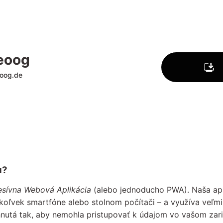
eoog
oog.de
u?
esívna Webová Aplikácia
(alebo jednoducho PWA). Naša apl
koľvek smartfóne alebo stolnom počítači – a využíva veľm
hnutá tak, aby nemohla pristupovať k údajom vo vašom zari