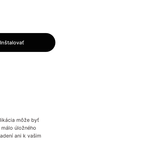
Inštalovať
ikácia môže byť
i málo úložného
adení ani k vašim