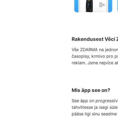
Rakendusest Věci
Vše ZDARMA na jednom 
časopisy, krmivo pro p
reklam. Jsme nejvíce a
Mis äpp see on?
See äpp on
progressii
tahvlitesse ja isegi sü
pääse ligi sinu seadme 