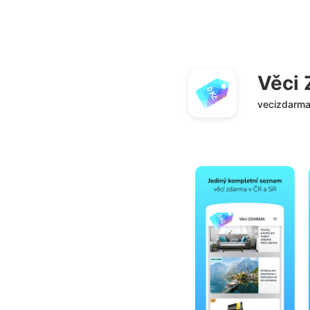
Věci
vecizdarma