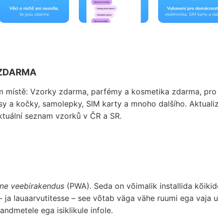
 ZDARMA
místě: Vzorky zdarma, parfémy a kosmetika zdarma, pro 
sy a kočky, samolepky, SIM karty a mnoho dalšího. Aktual
ktuální seznam vzorků v ČR a SR.
vne veebirakendus
(PWA). Seda on võimalik installida kõikid
le- ja lauaarvutitesse – see võtab väga vähe ruumi ega vaja
andmetele ega isiklikule infole.