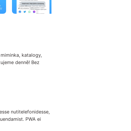
miminka, katalogy,
izujeme denně! Bez
esse nutitelefonidesse,
 uuendamist. PWA ei