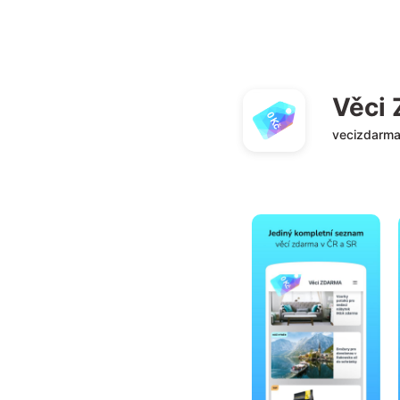
Věci
vecizdarma