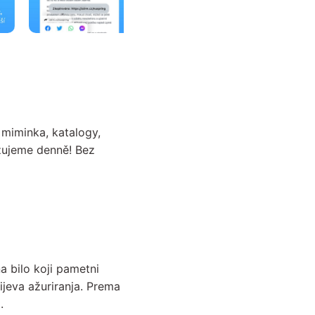
miminka, katalogy,
izujeme denně! Bez
na bilo koji pametni
tijeva ažuriranja. Prema
.