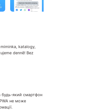
miminka, katalogy,
izujeme denně! Bez
а будь-який смартфон
, PWA не може
мації.