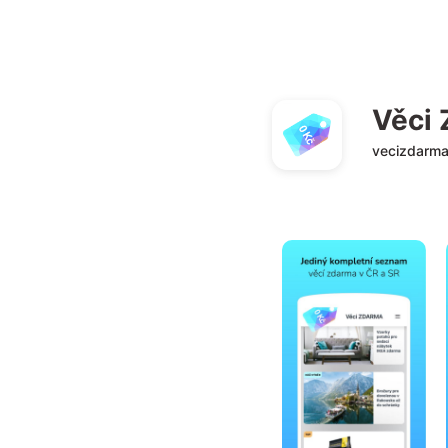
Věci
vecizdarma