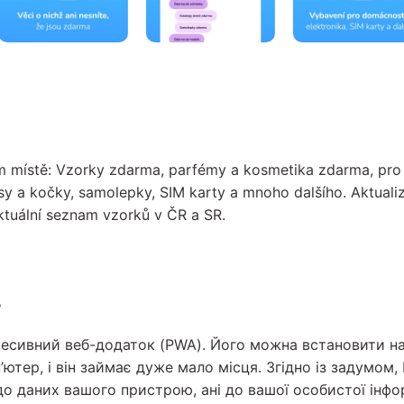
místě: Vzorky zdarma, parfémy a kosmetika zdarma, pro 
sy a kočky, samolepky, SIM karty a mnoho dalšího. Aktual
ktuální seznam vzorků v ČR a SR.
?
есивний веб-додаток (PWA). Його можна встановити н
ютер, і він займає дуже мало місця. Згідно із задумом
до даних вашого пристрою, ані до вашої особистої інфор